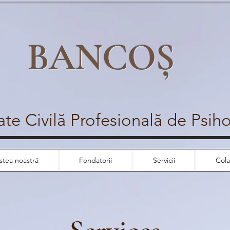
BANCOȘ
ate Civilă Profesională de Psih
stea noastră
Fondatorii
Servicii
Col